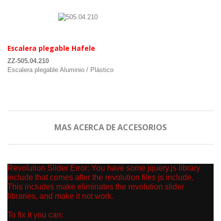
.
Escalera plegable Hafele
ZZ-505.04.210
Escalera plegable Aluminio / Plástico
MAS ACERCA DE ACCESORIOS
.
Revolution Slider Error: You have some jquery.js library
include that comes after the revolution files js include.
This includes make eliminates the revolution slider
libraries, and make it not work.
To fix it you can: