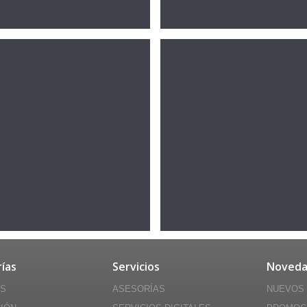
ías
Servicios
Noveda
ES
ASESORÍAS
NUEVOS